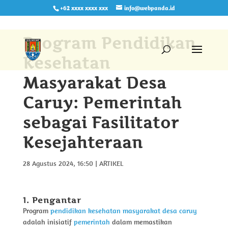
+62 xxxx xxxx xxx
info@webpanda.id
Program Pendidikan
Kesehatan
Masyarakat Desa
Caruy: Pemerintah
sebagai Fasilitator
Kesejahteraan
28 Agustus 2024, 16:50
|
ARTIKEL
1. Pengantar
Program
pendidikan
kesehatan
masyarakat
desa
caruy
adalah inisiatif
pemerintah
dalam memastikan