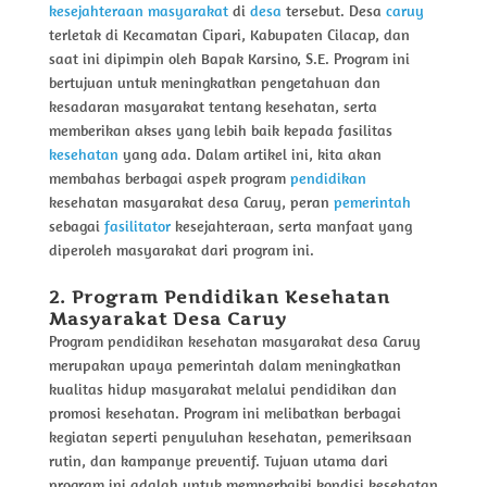
kesejahteraan
masyarakat
di
desa
tersebut. Desa
caruy
terletak di Kecamatan Cipari, Kabupaten Cilacap, dan
saat ini dipimpin oleh Bapak Karsino, S.E. Program ini
bertujuan untuk meningkatkan pengetahuan dan
kesadaran masyarakat tentang kesehatan, serta
memberikan akses yang lebih baik kepada fasilitas
kesehatan
yang ada. Dalam artikel ini, kita akan
membahas berbagai aspek program
pendidikan
kesehatan masyarakat desa Caruy, peran
pemerintah
sebagai
fasilitator
kesejahteraan, serta manfaat yang
diperoleh masyarakat dari program ini.
2. Program Pendidikan Kesehatan
Masyarakat Desa Caruy
Program pendidikan kesehatan masyarakat desa Caruy
merupakan upaya pemerintah dalam meningkatkan
kualitas hidup masyarakat melalui pendidikan dan
promosi kesehatan. Program ini melibatkan berbagai
kegiatan seperti penyuluhan kesehatan, pemeriksaan
rutin, dan kampanye preventif. Tujuan utama dari
program ini adalah untuk memperbaiki kondisi kesehatan