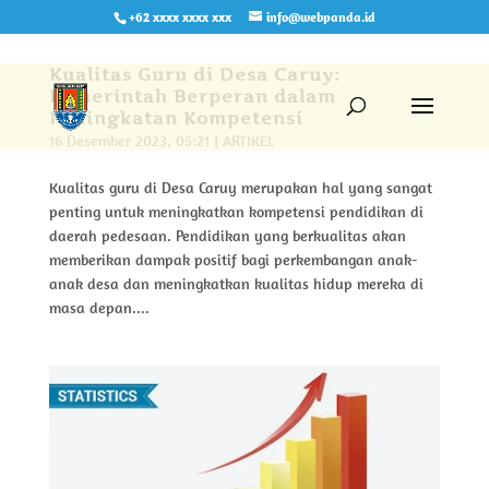
+62 xxxx xxxx xxx
info@webpanda.id
Kualitas Guru di Desa Caruy:
Pemerintah Berperan dalam
Peningkatan Kompetensi
16 Desember 2023, 05:21
|
ARTIKEL
Kualitas guru di Desa Caruy merupakan hal yang sangat
penting untuk meningkatkan kompetensi pendidikan di
daerah pedesaan. Pendidikan yang berkualitas akan
memberikan dampak positif bagi perkembangan anak-
anak desa dan meningkatkan kualitas hidup mereka di
masa depan....