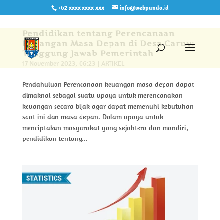
+62 xxxx xxxx xxx
info@webpanda.id
Pendidikan tentang Perencanaan
Keuangan Masa Depan di Desa Caruy:
Tanggung Jawab Pemerintah
17 November 2023, 06:23
|
ARTIKEL
Pendahuluan Perencanaan keuangan masa depan dapat
dimaknai sebagai suatu upaya untuk merencanakan
keuangan secara bijak agar dapat memenuhi kebutuhan
saat ini dan masa depan. Dalam upaya untuk
menciptakan masyarakat yang sejahtera dan mandiri,
pendidikan tentang...