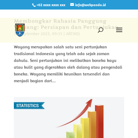
+62 xxxx xxxx xxx
info@webpanda.id
Membongkar Rahasia Panggung
Wayang: Persiapan dan Pertunjukan
30 September 2023, 09:33
|
ARTIKEL
Wayang merupakan salah satu seni pertunjukan
tradisional Indonesia yang telah ada sejak zaman
dahulu. Seni pertunjukan ini melibatkan boneka kayu
atau kulit yang digerakkan oleh dalang atau pengendali
boneka. Wayang memiliki keunikan tersendiri dan
menjadi bagian dari...